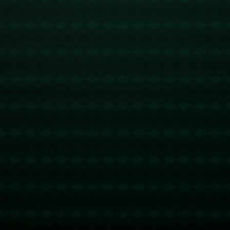
中国冰雪运动的飞速发展离不开完善的训练体系和科学的管理模式。
近年来，中国不断引进先进的训练设备和国际顶级教练，不仅提升了