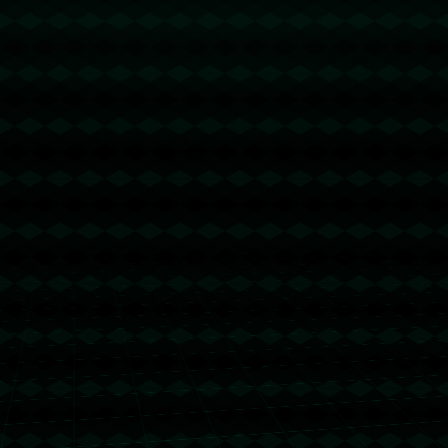
运动员的竞技水平，也增强了他们在国际赛事中的竞争力。通过设置
高海拔、低温等模拟实战环境的训练基地，运动员们能够充分适应不
同的比赛条件，从而在正式比赛中游刃有余。
**案例分析：短道速滑的成功之路**
短道速滑作为中国冰雪项目中的王牌，其背后的成功不仅来自于人才
的培养，更是得益于科学化的管理与精细化的训练。在本届亚冬会
上，中国短道速滑选手频频刷新记录，并在与韩国、日本等劲敌的对
决中高奏凯歌。这无疑是中国在该项目多年深耕细作的结果，未来他
们还将在更大的国际舞台上创造奇迹。
**米兰冬奥会的策略调整**
展望米兰冬奥会，中国体育代表团将在保留传统优势项目的基础上，
力图在更多新兴项目上实现历史性突破。*知名体育评论员刘先生表
示：“亚冬会不仅让我们看到中国健儿的潜力，同时也彰显出他们对米
兰冬奥会的信心。”*通过分析亚冬会的比赛数据和选手表现，相关部
门将针对不足之处，及时调整并优化备战策略。
总之，亚冬会的辉煌战绩不仅是对中国冰雪运动过去努力的最好回
报，也成为通往米兰冬奥会胜利之路的重要铺垫。*我们期待中国健儿
**在米兰继续谱写辉煌篇章，为国家争得更多荣誉。*
上一篇：意甲-弗拉霍维奇破门 尤文1-0卡利亚里四连胜.
下一篇：官方：罗马与意大利新星皮西利续约至2029年.