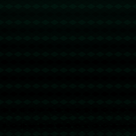
根据历史经验，长期合同不仅给球员以信心，还可以稳固其在球队中
的地位。例如，当年梅西与巴萨的长约曾帮助俱乐部在多个赛季中保
持竞争力和商业收益的持续增长。在足球世界中，**稳定性**是一个球
队不断向高峰攀登的基石，而罗马与皮西利的续约似乎正是基于这样
的战略考量。
在球迷们的眼中，皮西利无疑是罗马未来的重要棋子。他的合同续
签，也在一定程度上表达了球迷对于俱乐部未来几年的期待和信任。
对于球队中其他年轻球员来说，皮西利的成功续约也将激励他们继续
为自己的梦想而努力，包括在罗马这样的顶级俱乐部中争取一席之
地。
总的来说，皮西利与罗马的长约续签，标志着罗马在未来几个赛季将
以**稳定性**和**可持续性**为基础，进一步巩固其在欧洲足球中的地
位。通过**培养年轻天才并提供极具吸引力的契约**，罗马显然在为塑
造一个更加辉煌的未来积累经验与资本。
上一篇：亚冬会｜亚冬赛场再创佳绩 中国健儿剑指米兰.
下一篇：瑞士欧洲杯赛程时间表2024 小组赛末轮将对阵东道主德国.