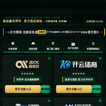
新闻中心
意甲-弗拉霍维奇破门 尤文1-0卡利亚里四连胜.
类别：开云 发布时间：2026-05-17
**意甲焦点战：弗拉霍维奇建功，尤文图斯1-0击败卡利亚里豪取四连
胜**