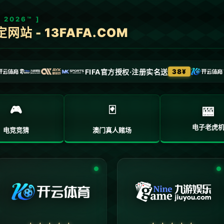
首页
企业简介
产品中心