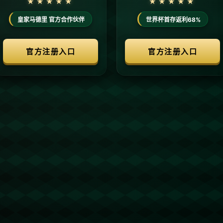
日本不满现状，真实目标进世界前9，剩下3场不会放
5-17
more >>
本德兄弟正式退役 皮什切克離隊.
5-17
more >>
意甲-弗拉霍维奇破门 尤文1-0卡利亚里四连胜.
5-16
more >>
亚冬会｜亚冬赛场再创佳绩 中国健儿剑指米兰.
5-16