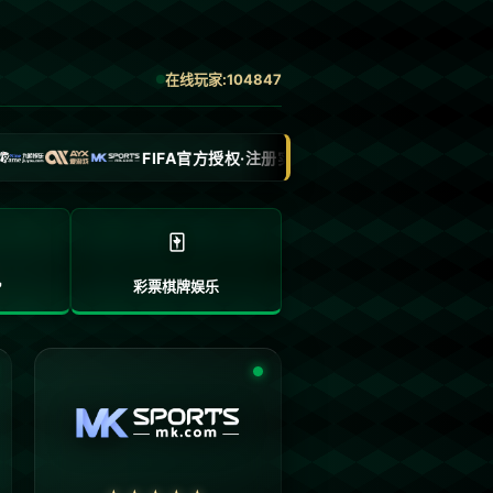
新闻动态
联系我们