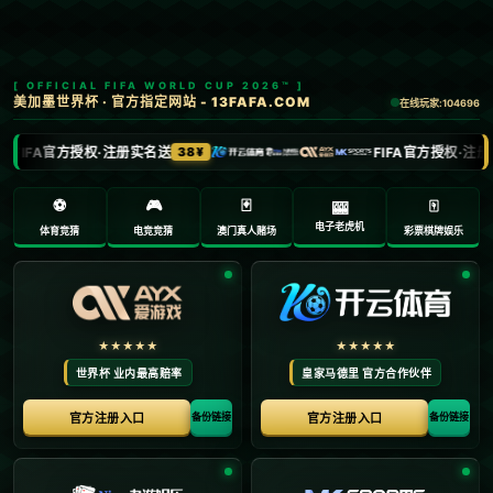
新闻中心
莫吉：伊布是個非凡人物，他能成為一名優秀高層
人員.
类别：开云 发布时间：2026-05-17
**前言**