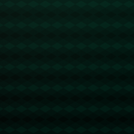
择保留这个号码，也展现了他对过往经历的感恩和对足球梦想的初心。
中，41号球衣并不常见。如今，随着赖斯加盟，41号有可能成为酋长球
逐步成为团队的“幸运号码”。
改变阿森纳？**
进攻端表现抢眼，但中场的稳定性始终是一个问题。无论是托马斯的伤病
盟，将直接弥补这一问题。
可以在**三个核心方面为球队提升整体实力**：
屏障**：赖斯以出色的拦截能力和位置感闻名，无论面对强队还是弱旅，他都
推进**：赖斯不仅防守稳健，还具备大范围持球推进的能力。在比赛中，他
。
多面手**：赖斯可胜任多个位置，无论是作为防守型中场、B2B中场，甚至
供了更多选择。
可以说明赖斯的能力：在上赛季欧协联半决赛中，赖斯的一次中场抢断随
转化为进攻的能力，正是阿森纳上赛季夺冠希望破灭后最为渴求的。
的建队蓝图**
孤立的引援。阿尔特塔近年来的重要策略是**逐步补强球队的关键薄弱环
，到如今的赖斯，阿尔特塔一步步描绘出了清晰的蓝图。
斯的加入也将帮助阿尔特塔完成中场的重塑。与厄德高及托马斯搭档的赖
防转换的流畅性。这种“硬核+技术流”结合的体系，可能正是阿森纳冲击
一段充满期待的新篇章**