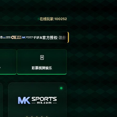
新闻动态
联系我们