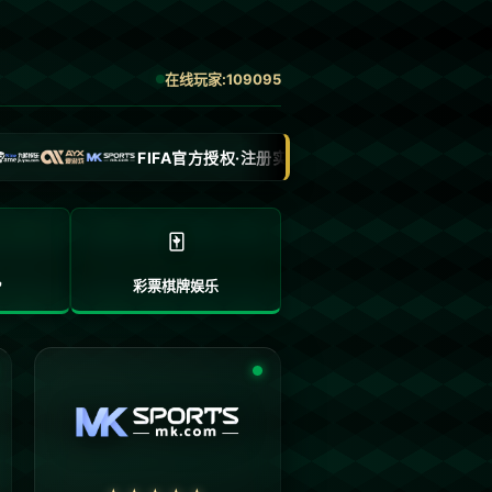
新闻动态
联系我们