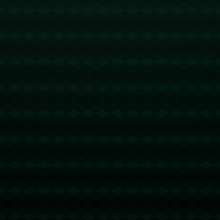
钰栋**若能够从中汲取经验，也有望在欧塞尔取得突破。
### **欧塞尔的期待和准备**
欧塞尔足球俱乐部对王钰栋的兴趣，显然不仅仅是看中了他的当下潜
力。事实上，该俱乐部早已为这位中国新星制定了一套详细的培养计
划。球队希望通过更为科学和系统的训练方式，让王钰栋在不同的位
置上都能够体验和发挥自己的能力，从而全面提升他的竞技水平。
此外，球队的教练团队也高度重视这次引入的契机，希望借此机会加
深与中国足球圈的合作，探寻更多双赢的可能性。基于此，**王钰栋**
与欧塞尔的合作若能顺利进行，无疑将对他的个人成长和中国足球的
整体发展产生深远的影响。