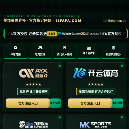
新闻中心
中超第11輪青島黃海0-3重慶當代 卡爾德克百場傳
射建功助球隊豪取三連勝.
类别：开云 发布时间：2026-05-17
**前言：**