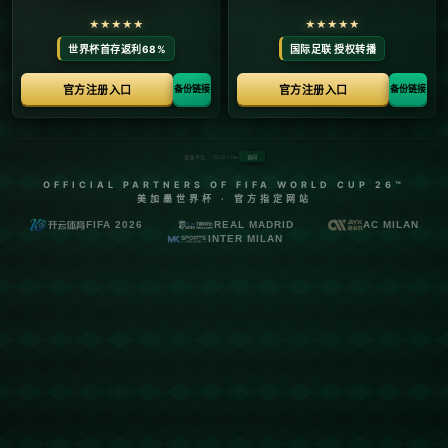
中超联赛的激烈竞争不亚于国际赛场，每一场比赛都牵动着成千上万
球迷的心。在第11轮的较量中，青岛黄海迎战重庆当代。比赛结果是
青岛黄海以0-3不敌重庆当代，而*卡尔德克*百场传射建功的表现无疑
是比赛的亮点之一。这场胜利不仅使重庆当代豪取三连胜，也为球队
未来的赛程带来了莫大的信心。
### 卡尔德克的里程碑：百场传射显实力
卡尔德克无疑是重庆当代在这场比赛中的明星。他用自己的**精准传
球和出色射门**为球队锁定胜局。这是他代表重庆当代的第100场比
赛，他用实际行动证明了自己在球队中的核心地位。在比赛的第65分
钟，卡尔德克的助攻帮助队友打破僵局，随后又以一个精准头球将比
分扩大。这种**传射建功**显示了他全面的足球技艺以及在场上的影响
力。
### 多方贡献确保胜利
除了卡尔德克的表现，重庆当代的胜利也离不开全队的努力。球队展
现了**稳固的防守和高效的进攻**，中场和后防线的球员们同样功不可
没。在比赛中，青岛黄海虽然尝试通过几次反击来改写比分，但都被
重庆当代的防线成功化解。
重庆当代的三连胜也得益于主教练合理的战术布置。他们充分利用中
场控制权，快速组织反击，这种**战术安排**成为球队获胜的关键。这
场比赛让人们看到重庆当代在攻防两端的平衡与实力，球队正凭借这
种良好的态势稳步提升自己的联赛排名。
### 青岛黄海的挑战
对于青岛黄海来说，这场失利则是一个需要反思的时刻。球队在进攻
和防守两端都暴露出问题，尤其是**把握机会和防守任意球**方面未能
达到预期效果。主教练需要在接下来的训练中增强球员的自信心，并