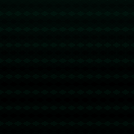
在短道速滑接力赛中，**团队默契**成为制胜的关键。不同于单人赛，
团队接力要求选手之间必须高度协调。这不仅体现在交接棒的流畅
度，更要求选手之间在心态和节奏上的高度一致。张小华在赛后采访
中提到，“我们团队每一位选手都付出了很多，**默契和信任是我们的
制胜法宝**。”
**技术与策略：决定胜负的因素**
除了团队合作，技术与策略同样是比赛胜负的重要因素。在短道速滑
中，选手需要巧妙地利用身体的重心转移和滑行轨迹来**提高速度**。
在B组决赛中，队伍们都充分运用了这些技术。例如，在进攻时占据
最佳滑行路线以**获得速度优势**，同时防守时封锁对手的进攻路线。