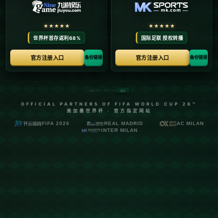
**短道速滑混合团体2000米接力**赛场，诞生了无数激动人心的故
事，而这次的亚冬会，也见证了一个个奇迹的诞生。本文将深入剖析
在这个竞争激烈的赛道上，B组决赛中选手们如何用汗水和智慧拼搏
出自己的节奏。
**赛制解析：短道速滑的独特魅力**
短道速滑作为冬季项目中的一个经典项目，以其独特的赛制和令人窒
息的速度而著称。每场比赛不仅考验选手的速度，还需要精准的战
略。在**混合团体2000米接力**中，每个团队需派出男女选手各两
名，四名选手以接力的形式在赛道上进行比赛。这样的赛制不仅增加
了赛场的观赏性，也使团队协作显得尤为重要。