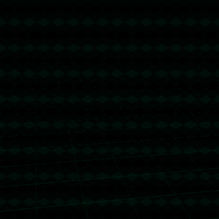
魅力和年轻力量的无限可能。
**数据背后的故事**
在这场比赛中，马图林不仅用数据说话，更用场上的表现展示了自己
对胜利的渴望。事实上，一个球员的数据往往不仅仅反映在得分和篮
板上，还包括他在场上的影响力、战术执行、团队协作等多方面。*马
图林*在比赛中展现出来的成熟和冷静，以及他对比赛节奏的准确把
握，都为球队加时险胜奠定了基础。
马图林的卓越表现让这场比赛成为本赛季的经典之作之一。他的拼搏
精神和卓越表现不仅激励了他的队友，也吸引了越来越多球迷的目
光。 NBA赛场上竞争激烈，而像*马图林*这样充满潜力和激情的年轻
球员，无疑是未来赛事中最值得期待的亮点之一。
上一篇：[亚冬会]短道速滑混合团体2000米接力决赛B组.
下一篇：4-3！一场不够就来俩！切尔西4-3热刺，马竞4-3塞维利亚.
Copyright 2024
kaiyun-开云（中国）官方网站_KAIYUN SPORTS
All Rights by
开云
导航
电话
咨询
地图
搜索