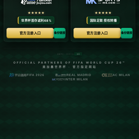
在NBA赛场上，**每一次对决都充满了激情与可能性**。这一次，印第
安纳步行者队与布鲁克林篮网队的对决成为了球迷热议的话题。*马图
林*，这位年轻的球星，凭借28分16个篮板的数据，在加时赛中大放
异彩，帮助步行者以微弱优势击败篮网。这场比赛不仅让球迷为之兴
奋，也让人们更加关注这位冉冉升起的NBA新星。
**比赛亮点与马图林的出色表现**
从比赛一开始，两队就展现出了极强的竞争力。篮网队的明星球员在
场上发挥稳定，展示了良好的团队合作和个人技术。然而，步行者队
的*马图林*用他的优异表现成为了整场比赛的焦点。尤其在关键的加
时赛中，马图林数次在进攻端发力，用精准的投篮和强硬的篮板球为
球队奠定了胜利的基础。