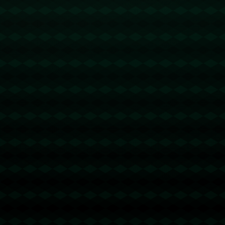
**NBA新人挑战与机遇**
作为一名年轻的NBA球员，马图林面临着众多挑战。赛场上的对手每
天都在进步，他必须继续提升自己的技能水平和心理素质。同时，
NBA的高对抗性和快节奏需要他持续保持良好的体能和状态。
然而，挑战总是伴随着机遇。通过这种高水平的赛事洗礼，*马图林*
得到了宝贵的经验，并为自己赢得了一次次证明自己的机会。他的努
力和激情不仅让步行者队看到了希望，也让球迷们看到了篮球运动的