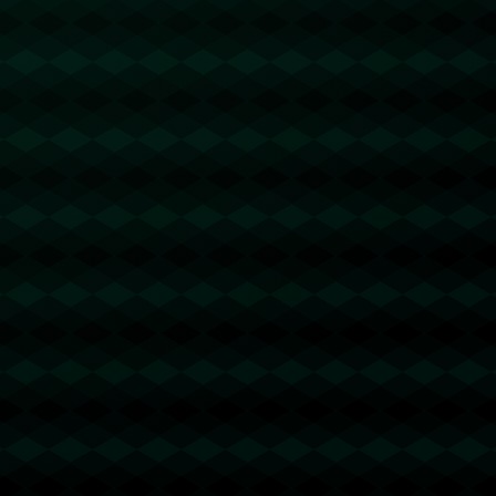
漂亮的进球为球队锁定胜局时，法语解说员的激昂声调与
观看体验更加立体和多元。**