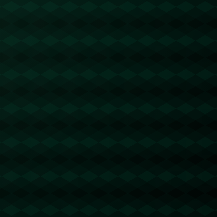
人情味和激情淋漓尽致地传达给观众。
。回顾一场比赛的精华片段，让观众即使没有时间观看完整