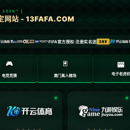
首页
企业简介
产品中心