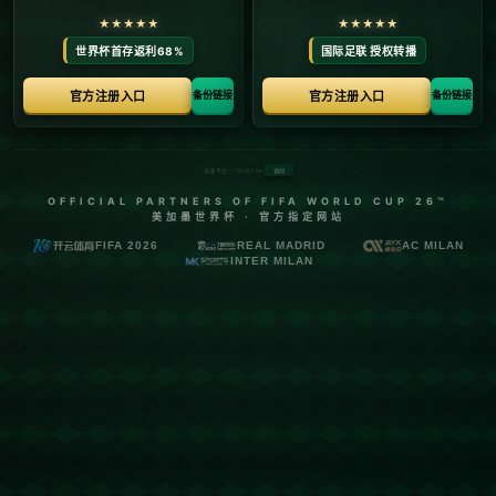
*在足球世界中，亚历克斯·弗格森的名字象征着成功与传奇。因此，
曼联将这位教头赶出球队的消息令人震惊。然而，从不同的视角看待
这一事件，也许能揭示更多背后的故事和动机。*
**弗格森的执教遗产**
*亚历克斯·弗格森*已经成为曼联历史的一部分，他执教该队长达26
年，带领球队赢得无数荣誉。在此期间，他不仅重塑了曼联的足球风
格，还树立了“弗格森时代”的铁腕权威。这种权威管理方式在老特拉
福德为他赢得了无数尊重，同时也培养了一些潜在的对立面。
**理解管理层的决策**
很多人可能认为把弗格森拒之门外的决定鲁莽且不尊重，但在商业决
策中，这说明了*曼联管理层*的复杂性和前瞻性。现代足球已不单是