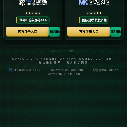
在当下的国际足球竞技场上，日本队的表现备受关注。作为亚洲足球
的佼佼者，他们在近几年一直以稳定而强悍的技战术著称，甚至在国
际大赛中屡屡挑战传统豪强。然而，“日本不满现状”的消息引发了广
泛讨论，真实目标直指全球排名前九，这透露着他们雄心壮志的一
面。而与此同时，消息称在接下来的比赛中，他们不会选择放水，这
或许给国足一些积极信号。
### **日本队的全球雄心：不甘现状，只求更强**
过去几年，日本队通过调整阵容和深入研究欧洲球队的打法，在世界
杯等国际赛事中取得了令人瞩目的成绩。尽管此前已进入世界排名前