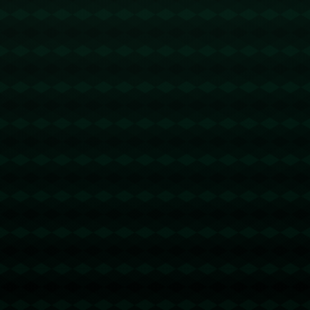
种对比赛规则和体育精神的尊重，间接有助于国足挑战实力更强的对
手。
值得关注的是，在接下来三场国际赛事中，日本队将迎来一些不容忽
视的对手。这对国足而言，可能是观察和学习的机会。国足可以从日
本队的战术布置、应变能力、核心球员发挥等方面入手，找到应对强
队的策略，同时在面对共同对手时力争更优表现。
### **案例分析：日本如何逆袭，让国足借鉴**
回顾2018年世界杯，日本队在面对比利时时展现了强大的战术掌控能
力，虽在最后遗憾落败，但那场比赛仍被视为亚洲足球的经典战役。
他们凭借强大的团队协作、快速传递，以及在关键时刻的战术选择，
使曾经不被看好的局势演变为焦点对决。这种精神层面的突破正是国
足需要学习的地方。对于中国足球来说，提升团队协作和实际执行
力，而非单一依赖球员个人能力，或许是实现突破的关键。
### **未来展望：公平环境下的机会**
日本队的目标是世界前九，这一雄心必将驱使他们全力以赴，激活亚
洲赛场的竞争氛围。而国足在此背景下，也迎来了全新挑战和机遇。
通过观察强敌、吸取经验，再结合自身的提升规划，中国足球或许能
在公平竞争环境中逐步缩小与世界强队的差距。
面对困局，**国足既不要盲目畏惧强敌，也需认清自身短板**——学习
日本敢于正视现状，积极突破瓶颈的态度，才能在未来赛事中真正占
据一席之地。