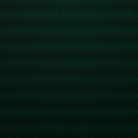
20，但显然，这个成绩仍无法满足他们的期待。根据最新消息，日本
队的真实目标是**冲击世界前9名**，这意味着他们将在未来几场比赛
中倾尽全力争胜，绝不容许出现任何疏忽。
目标的高远背后，是一套扎实的战略布局。日本深知，要想跻身世界
足球巅峰，仅靠亚洲赛事的突围远远不够。他们通过培养年轻球员、
聘请顶级教练团队、实施留洋计划等方式，希望能够全面提升队伍实
力。不仅如此，日本足球注重形成系统的技术理论，力图在控球、传
球、战术执行层面达到世界顶尖水平。这种严格规划也为他们的长期
目标提供了基础。
### **国足的利好消息：日本队不放水将保公平竞争**
随着日本队表态“不放水”，这不仅体现了他们对于比赛的严肃态度，
也为其他亚洲球队创造了公正竞争的舞台。对于长期期待晋级的中国
国家队来说，这或许是一线生机。在亚洲赛事中，偶尔出现“放水”现
象的队伍往往会影响整体竞争环境。然而日本队的此举，实际上是一