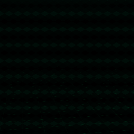
武磊与德托马斯同为西班牙人进攻线上的核心选手，而两人的差距在
这场比赛中展现得较为明显。相比于武磊，德托马斯的技术特点更加
适应西甲的节奏和对抗强度。他不仅有出色的单兵作战能力，*还善于
通过站位和队友配合创造机会，这种全面性是武磊目前所欠缺的*。
武磊作为一名速度型前锋，更多依赖队友的传球支援，但在西甲这种
更注重高对抗和位置感的联赛中，仅靠速度往往难以突破对手的防
线。在本场比赛中，埃尔切主防的紧密站位正是武磊难以发挥的主
因，而德托马斯则凭借精湛的射门技术和极强的对抗能力脱颖而出。
因此，武磊需要更好地适应西甲舞台的环境，同时提升射门效率和抗
压能力。
---
总的来说，这场2-2的比赛不仅表明西班牙人尚有提升空间，也再次强
调了球星对于比赛的重要性。*德托马斯和武磊在球队中的表现差距，
无疑是本场比赛的一大看点*，而这也为未来的比赛提供了更多值得反
思的空间。
上一篇：裏夫斯談6連勝：球隊現在狀態很好 仍需改進之處.
下一篇：记者：湖人超出50%胜率14胜场，上次达到还是在21年3月.