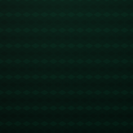
### 埃尔切与西班牙人争锋，实力对比悬殊缩小
埃尔切与西班牙人同为西甲中游和中下游球队，本赛季两队都在为远
离降级区而奋斗。然而，从阵容实力来看，西班牙人显然更胜一筹，
尤其是在德托马斯领衔的锋线上。*德托马斯本赛季表现稳定且高效，
他的个人能力是西班牙人进攻端的重要核心*。
在对阵埃尔切的比赛中，西班牙人开局阶段显得有些被动。埃尔切依
靠主场优势和紧密的防守反击策略，两度破门让西班牙人一度陷入绝
境。然而，在关键时刻，**德托马斯挺身而出，一传一射独造两球，
硬生生帮助客队从失利边缘扳回一城**。事实上，这位西班牙射手的
表现不仅展示了个人能力，更体现了他对于球队的价值。
---
### 武磊战术位置尴尬，表现未达预期
在这场比赛中，中国球星武磊首发登场，但并未取得理想表现。整场
比赛的前45分钟，他在进攻端的存在感寥寥，多次丢失球权并未能创
造有威胁的机会。尽管他通过积极跑动试图压制埃尔切的防线，但由
于对手的密集防守以及西班牙人整体配合不够到位，他始终未能充分
展现自己的速度和灵动跑位优势。
教练在半场即将武磊换下，显然是在期待更多实际效果的情况下做出
的无奈决定。不可否认，*武磊需要重新找到自己的状态，尤其是在面
对机会有限的情况下，如何提高射门效率和场上存在感，是他接下来
需要解决的重要问题*。
值得一提的是，本赛季至今，武磊的上场时间大幅减少，一定程度上
反映出他在球队中的边缘化趋势。对于中国球迷来说，武磊的低迷状
态无疑令人感到遗憾，他的表现需要更强烈的突破才能赢得更多信
任。