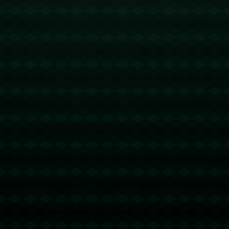
---
### 德托马斯：西班牙人的绝对依仗
与武磊的黯淡表现形成鲜明对比的是德托马斯的全场高光表现。在埃
尔切率先破门后，德托马斯接连制造杀机，一次精准助攻帮助队友首
开纪录，紧接着凭借个人能力打入扳平一球。这位29岁的西班牙射手
本赛季已经逐渐成为全队的进攻核心，不仅善于摆渡配合，更是在关
键时刻展现出超强的个人能力。**这一点在本场比赛中显露无遗，他
的高效表现直接决定了比赛的局势走向**。
根据赛后的数据统计，德托马斯在禁区内的触球和射门次数均居全队
之首，射门转化率高达50%，这是优秀射手的典型标志。而这位射手
的不懈奔跑和在对方防线施加压力，也为西班牙人的逆转创造了条
件。
---
### 案例分析：德托马斯如何比武磊更好融入西甲