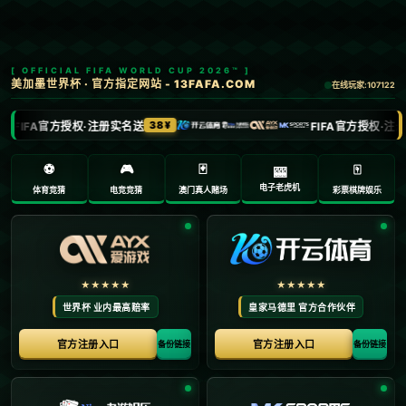
新闻中心
西甲第10輪埃爾切2-2西班牙人 武磊半場被換下德
托馬斯傳射.
类别：开云 发布时间：2026-05-17
**西甲第10轮：埃尔切2-2西班牙人，武磊半场被换下，德托马斯传射