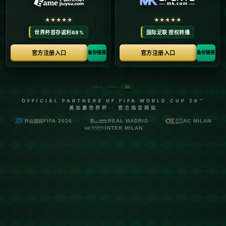
近年来，中超联赛的竞争愈发激烈，各队为了提升战绩，纷纷引入世
界级名帅和球员。其中，北京国安足球俱乐部在本赛季迎来新主帅苏
亚雷斯，其战术理念与执教能力备受期待。然而，随着赛季末的临
近，这位主帅的一句话——“若俱乐部让我留下，我会很感激”——迅
速成为媒体和球迷关注的焦点。这句话不仅揭示了苏亚雷斯对执教国
安的热爱，也折射出俱乐部未来规划的不确定性。
### **苏亚雷斯：融入国安，优化战术**
自苏亚雷斯接任北京国安主帅以来，他的执教风格明显区别于以往的
主教练。他秉持**高控球率、高压迫防守**的理念，重视年轻球员的培
养与团队协作的提升。在他的带领下，北京国安的控球数据和有效进
攻次数都有显著提高，例如在与广州队的关键比赛中，国安团队控球
率高达65%，并凭借流畅的传球体系成功拿下三分。
这种**现代化的战术体系**使得北京国安显现出更多活力，但同时也伴
随一些挑战。例如，由于中超赛季赛程密集，球队伤病问题开始显
现，多场比赛中核心球员缺席让苏亚雷斯不得不多次调整阵容。这些
情况下，他依然凭借精准的战术调整，让球队展现了韧性，从而赢得
球迷广泛认可。
### **苏亚雷斯与国安：彼此信任的基石**
在一次新闻发布会上，苏亚雷斯坦言：“若俱乐部让我留下，我会很感
激。”这句话释放出一个重要信号：他不仅对自己的工作充满信心，也
愿意继续深耕国安的未来发展。作为西班牙籍主帅，他能够快速适应
中国足球的文化与节奏，同时保持独有的欧洲足球思维，这让他在球
队管理中游刃有余。例如，他曾在赛季初明确表示，将加强球队对年
轻球员的使用，让更多潜力新星上场，这一决定也让国安俱乐部的青
训成果得到了充分展示。