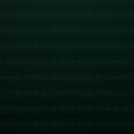
同时，这句话也暗示了俱乐部的选择权。在中超，教练员和俱乐部之
间的关系往往受到外部业绩评估和管理层决策的影响。此前也有类似
的案例，比如广州队前主帅卡纳瓦罗曾因赛季末战绩平平而未获续
约，这使得中超主帅的任期问题成为老生常谈。而对于北京国安来
说，是否选择继续信任苏亚雷斯，俱乐部的未来发展方向将成为关
键。
### **球迷的支持：凝聚力与责任感**