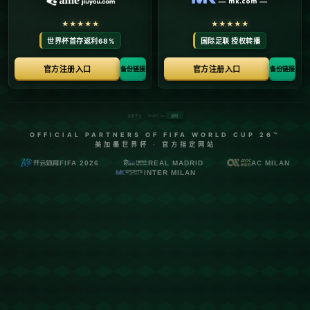
最近，**NBA圈内震撼消息**传来，湖人队明星**安东尼·戴维斯
**（Anthony Davis），人称“浓眉”，向球队正式提出交易申请。这一
举动不仅给湖人上下带来震动，更在整个联盟掀起轩然大波。随后曝
光的交易方案引发了广泛热议，甚至点燃了人们对于交易公正性的探
讨。
**头条新闻吸引眼球：浓眉交易申请**
浓眉作为**湖人队的核心球员之一**，其每场比赛的表现都备受关注。
然而，随着球队战绩的波动，及其在阵容中的地位问题浮出水面，他
的离队愿望逐渐明晰。**浓眉的交易申请**似乎不仅仅是个人决策，也
是对球队未来的一次重大考验。
**交易方案曝光：三人离队引争议**
据内部消息，湖人计划通过这次交易换取其他球队的潜力新星和选秀
权。**被传闻中的三名湖人球员**也涉及此次交易方案，他们的离队无
疑成为了球迷关注的焦点。在每一名球员背后，都是一段与球队共同
奋斗的历史，因此，这三名球员的离去引发了极大的关注和争议。**
球迷们普遍担心，球队阵容的调整会影响未来的战绩**。
**交易方心中的正义：重塑球队的长期竞争力**