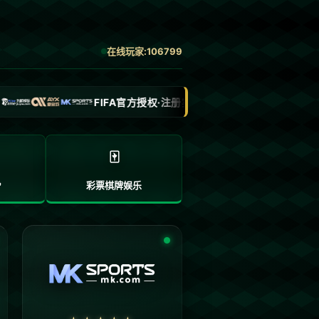
新闻动态
联系我们