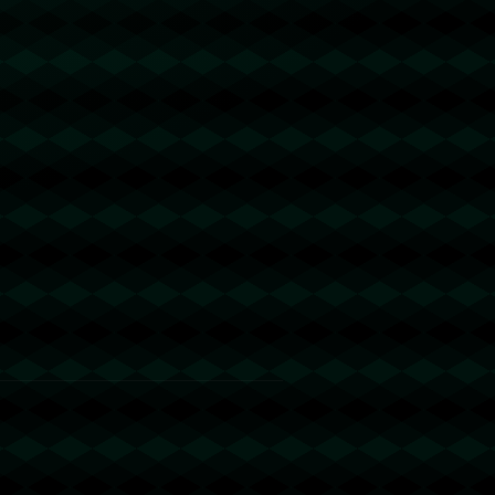
在2014年的欧冠决赛，皇马在加时赛中逆转马竞，捧得冠
实力，也让球迷为之倾倒。
马竞则期待打破过往阴影，实现突破。对于球迷而言，这
的较量。**无论结果如何，这场比赛都将成为球迷们长久