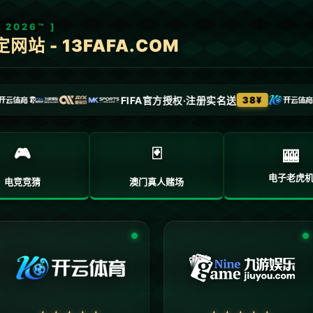
首页
企业简介
产品中心