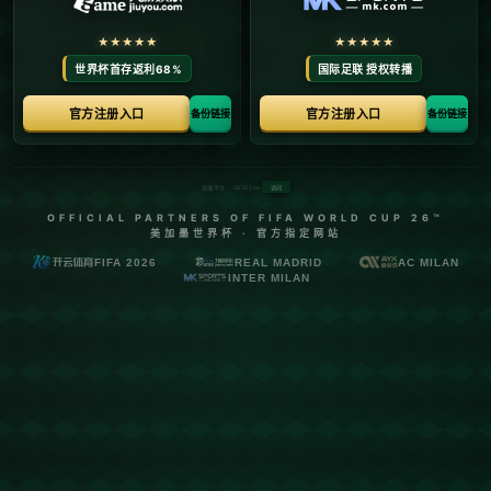
在**中超联赛**的焦点对决中，武汉三镇凭借对手的一次乌龙球，幸运
地以1-0战胜青岛西海岸，结束了连败的尴尬局面。本场比赛不仅有着
激烈的场面，还充满了戏剧性的转折，让球迷们津津乐道。本文将为
您深入解析比赛的关键因素以及背后的影响。
**三镇的崛起与恩里克的挑战**
武汉三镇一直以来都是中超赛场上一支备受关注的队伍，他们在本赛
季初表现不俗，但最近却连续遭遇失利。在这场对阵青岛西海岸的比
赛中，球队渴望通过胜利找回丢失的自信。然而，比赛开始后不久，
恩里克获得了一个点球机会。作为球队的头号射手，他的每一次主罚