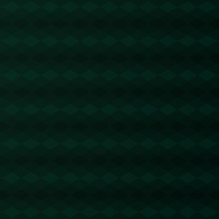
自己國家征戰奧運會，他都展示了非凡的體育天賦和強大的
點包括**精準的射門能力、優越的運球技巧以及敏捷的場