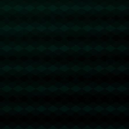
薪邀約的中東或美職聯不同，他依然將目光聚焦於歐洲頂
聯想到C羅、梅西等球員在巔峰期保持高競爭力的例子。
*。