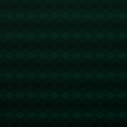
球舞台上的成就與其奧運賽場上的表現密不可分。尤其是在某場重要比賽
謂如數家珍。此次加盟亞特蘭大，不僅僅是一次職業轉會，更是他向歐洲
爾選擇亞特蘭大？
在意甲聯賽中發展迅速，逐漸成為一支不可忽視的強隊。他們不僅在國內
*亞特蘭大的戰術以進攻火力和快速反擊著稱，而這正是普比爾的技術風格完
亞特蘭大的技術團隊在詳盡分析了普比爾的比賽數據後，認為他的技術特
次打入歐冠席位競爭圈，但在陣地戰中缺乏一名能夠快速完成轉換並高效
盟的市場影響
，普比爾的加盟還為亞特蘭大帶來了巨大的**商業價值**和影響力。作
社交媒體互動爆棚，亞特蘭大官方帳號的粉絲數量也迅速飆升，許多球迷
也有望藉此機會加強與其他國際品牌的合作，從而拓展自己的市場版圖。
的全球號召力將吸引更多品牌投資亞特蘭大，進一步提升俱樂部的財務運營水