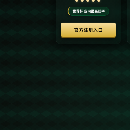
新闻中心
公司新闻
常见问题
### 奧運冠
**奧運冠軍的
體檢後正式加盟
育明星在意甲賽
联系我们
电话：0755-9959579
传真：0755-9959579
邮箱：admin@chs-kaiyuntiyu.com
地址：河北省邯郸市复兴区铁路大
院街道