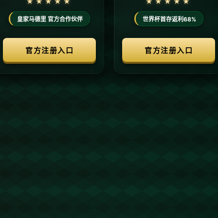
奧運冠軍普比爾抵達意大利將在周日接受體
类别：开云 发布时间：2026-05-
軍普比爾抵達意大利，即將加盟亞特蘭大
轉會話題從來都是球迷關注的焦點，而這次主角是實力非凡的普比爾。** 
意甲勁旅亞特蘭大。消息甫出，立刻掀起了討論熱潮。不僅體育媒體紛紛
場上的精彩表現。