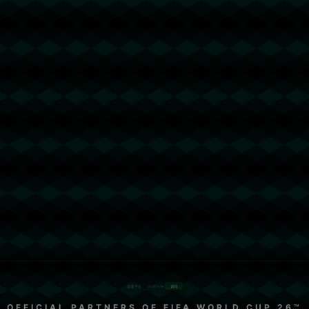
體檢將於周日進行，順利的話，他將正式成為亞特蘭大的一員。球迷們已
理由相信，這位**奧運冠軍**將用自己的實力和拼搏精神，為球隊帶來更
比肩範尼！哈蘭德52球9助攻獲PFA年度最佳球員！.