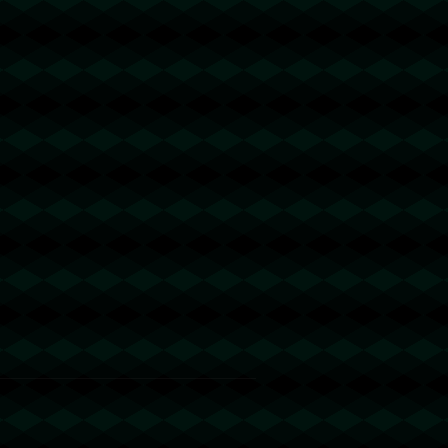
經迫不及待地等待官宣的那一刻，屆時他的首場亮相無疑
多驚喜。