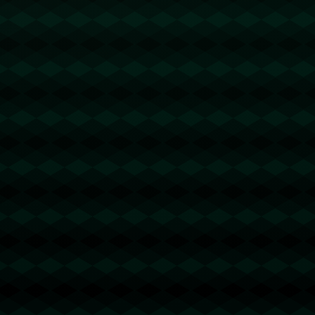
奧運冠軍的職業發展比較
普比爾的這次加盟與其他奧運冠軍的轉會有所不同。與某些運動員選擇高
定彰顯了他對挑戰強敵、爭奪更多榮譽的渴望。而這樣的選擇，不禁讓人
加盟也將進一步提高意甲聯賽的全球關注度，推動這一聯賽的**整體發展*
的體檢與正式簽約