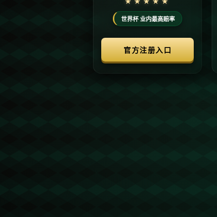
新闻中心
公司新闻
常见问题
**青岛西海岸
在最新一场备受
岸的拼搏精神，
际赛事中的挑战
**比赛回顾与精
联系我们
比赛伊始，青岛
妙的助攻**。
电话：0755-9959579
观众欢声雷动。
传真：0755-9959579
邮箱：admin@chs-kaiyuntiyu.com
地址：河北省邯郸市复兴区铁路大
院街道