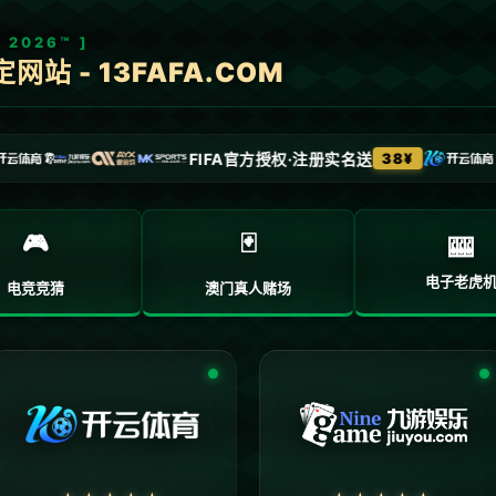
首页
企业简介
产品中心