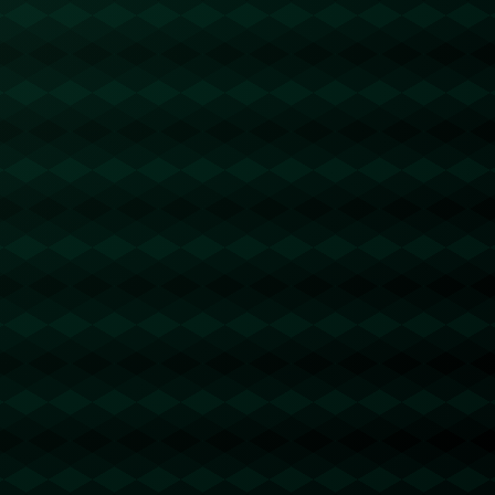
，莫斯科中央陆军通过整体的压迫和精准的配合，先后成
以1-2的比分遗憾告负。
了团队战术要求，还展示了两位年轻球员在大赛中的成熟心
组合上的潜力。这样的表现，无疑为他们继续在国际赛场