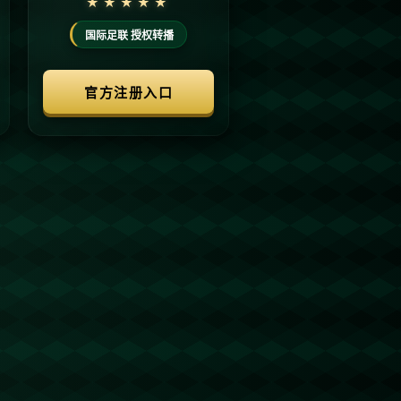
您当前位置：
首页
>
新闻中心
修维助攻段刘愚破门.
17
斯的劲旅莫斯科中央陆军。这场比赛不仅展现了青岛西海
彩表现。本文将深入分析本场比赛，探讨青岛西海岸在国
巧妙地在中场调度，通过精准的长传为段刘愚送出了一记绝
西海岸首开纪录。这一进球不仅为球队燃起希望，也让现场