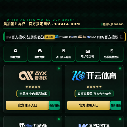
新闻中心
英超11轮对比：上赛季曼城第一27分，本季利物浦
28分排首位.
类别：开云 发布时间：2026-05-17
**英超11轮对比：利物浦逆袭榜首，上赛季曼城27分独占鳌头**