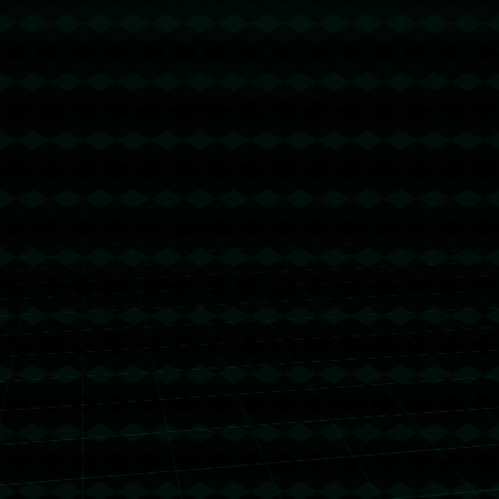
视作领袖的代名词。然而，与此同时，状元们的成长路上也往往布满
荆棘。从本场的表现来看，这位状元球员或许还需要更多时间来迎接
属于自己的巅峰，但无论如何，他的发展潜力让人充满了期待。
### **年轻一代引领风潮，团队平衡成关键**
这场比赛中，克内克特、米西及状元三人的表现完美诠释了**篮球比
赛的多样性和协作性**。克内克特负责组织与进攻，贡献全队最高得
分；米西则在篮板与防守端提供支撑；状元球员虽然表面数据略低，
但通过助攻和穿插跑位帮助球队扩大了进攻选择。三人之间各司其
职，相互依托，最终完成了团队的胜利。
**关键词总结**：克内克特、米西、状元球员在本场比赛中各自展现出
了自己的特点。他们的出色表现不仅体现出年轻球员的个人能力，也
为球队的未来铺设了坚实的基础。对于篮球爱好者而言，这不仅是一
场比赛，更是一场见证**篮球未来明星崛起**的盛宴！
上一篇：一镜到底！F1中国大奖赛开幕式精彩上演.
下一篇：馬競簽下挪威前鋒索爾洛特，總價3500萬歐元.
Copyright 2024
kaiyun-开云（中国）官方网站_KAIYUN SPORTS
All Rights by
开云