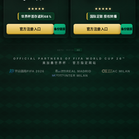
3助攻——新星崛起，篮球新篇章**
在篮球赛场上，每一场比赛都能点燃观众的热情，而每个选手的表现
更是球迷关注的焦点。在最近一场比赛中，**克内克特**、**米西**以
及被誉为“状元”的球员联手打造了一场激动人心的比赛，他们的出色
表现不仅帮助球队取得胜利，还为观众展示了年轻一代篮球新星的实
力与潜力。
### **克内克特：全面爆发，主宰进攻端**
在这场比赛中，克内克特成为球队当之无愧的进攻核心。他以精准的
投篮和良好的篮球智商砍下20分6篮板4助攻的全面数据，展示出了作
为得分手和组织者的双重魅力。在比赛的关键时刻，克内克特凭借冷
静的头脑和超强的执行力接连命中关键球，帮助球队稳住局势。他的
表现无疑是全场的焦点，也是球队赢球的关键因素之一。