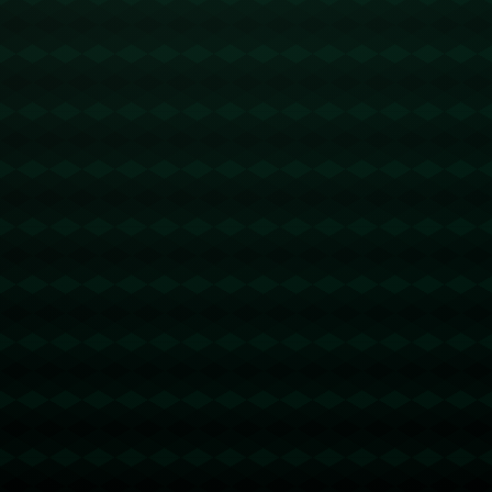
**案例分析**：以NBA明星斯蒂芬·库里(Stephen Curry)为例，库里在
职业生涯早期就因射术精湛和组织能力全面受到关注，而克内克特如
今展现出的能力似乎让人看到了库里当年的影子。他不仅会投篮，还
能够在队友受限时迅速切换为组织角色，使比赛更具层次感。
### **米西：篮底巨塔，防守屏障**
而在篮底，米西扮演了球队的“守护神”角色。他在篮板球方面的侵略
性让人印象深刻，全场拿下**16分14篮板**的两双数据，并多次在防
守端成功限制对手的得分机会。米西高效的终结能力以及从容的防守
站位，为球队提供了强大的内线屏障。
在本场比赛中，米西体现了**现代篮球中对“高效蓝领型球员”的高度需
求**。通过观察数据可以发现，大多数具备良好篮板能力和防守意识
的球员往往能让球队的战术体系更加平衡。我们不禁想起NBA球员鲁
迪·戈贝尔，他也是通过篮板和防守成为联盟内的重要角色，米西或许
正走在这样的成长轨迹上。
### **状元新星：潜力无限，仍需历练**
作为球队的核心培养对象，**状元球员**在这场比赛中拿到了**11分3
助攻**的成绩，虽然数据相较克内克特和米西稍显逊色，但他的表现
同样值得称赞。相比于光鲜的数据，状元展现出的比赛意识和适应比
赛节奏的能力尤为亮眼。这位年轻球员已经显现出极强的篮球天赋，
未来随着比赛经验的积累，定能成长为球队的顶梁柱。
历史经验表明，**状元身份承载了无限的期待**。从勒布朗·詹姆斯
(LeBron James)到锡安·威廉森(Zion Williamson)，优秀的状元始终被