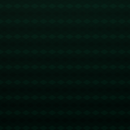
不仅如此，对于拉莫斯来说，加盟蒙特雷也是一次全新的挑战。在一
个对他而言相对陌生的联赛发挥出自身最大能力，将是一个吸引眼球
的故事情节。**全球足球迷将密切关注他如何在墨西哥的赛场焕发第
二春**，同时也将这一事件作为评估蒙特雷在未来几年布置战略的一
部分。
**总结而言，拉莫斯在蒙特雷的加盟可能会成为俱乐部发展道路上的
一个里程碑**。如同梅西之于巴黎圣日耳曼一样，拉莫斯之于蒙特雷
的到来不仅仅是一笔签约，更多的是一次全方位的文化融合和商业飞
跃。在这次革命性签约后，蒙特雷能否借助拉莫斯的影响力在世界足
坛占据更高的位置，时间将会揭晓答案。