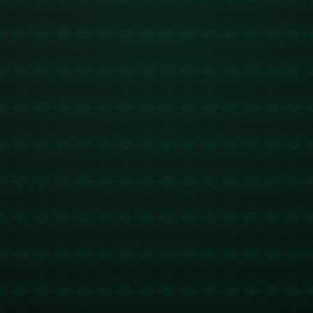
签下**拉莫斯，蒙特雷不仅获得了一名顶尖后卫**，同时也提升了俱乐
部的品牌价值和全球知名度。拉莫斯这样的球员，在场上能够以其过
人的技术和丰富的经验提高球队的战术执行力，并且为年轻球员树立
一个榜样。而在场外，他的个人品牌能吸引全球范围内更多的目光，
进而拉动俱乐部在社交媒体、球衣销售和商业赞助上的增长。这一
点，从之前梅西转会巴黎圣日耳曼后球队的收入增长中可见一斑。
**梅西和拉莫斯的比较**并非空穴来风。两人都曾在各自的豪门俱乐部
创造过辉煌战绩，并且在国际赛场上取得了重要成绩。无论是拉莫斯
帮助西班牙国家队捧起2010年世界杯还是梅西带领阿根廷夺得2021年
美洲杯，二者都在各自的领域内证明了他们的领袖气质和硬实力。这
样的球员对于任何一个俱乐部来说，都是无价之宝。