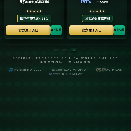
在英格蘭超級足球聯賽（英超）中，彼得·德澤爾比以其獨特的戰術風
格和靈活的教練能力，逐漸吸引了足球界的廣泛關注。近期，他在接
受一次專訪時談到可能執教*利物浦*，更讓人掀起了一股關於他未來
的猜測浪潮。
### 德澤爾比的足球哲學與其執教理念
德澤爾比以其創新的進攻足球風格聞名，他強調控球和高壓逼搶，這
種風格使得球隊在攻防轉換中具備極大的威脅。他的哲學在于**強調
球員個人能力的釋放與整體戰術的完美結合**。這與利物浦誓在稱霸
四方的願景不謀而合，無疑讓人開始幻想他執教這家傳統豪門會擦出