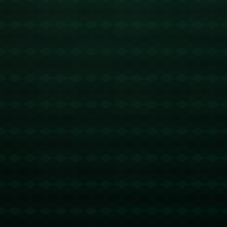
什麼樣的精彩火花。
### 利物浦的挑戰與機遇
利物浦自克洛普執教以來，已經取得了驚人的成功，但隨著時間的推
移，面臨的挑戰也越來越多。傷病困擾、陣容老化以及戰術革新的需
求使得這支球隊處於轉型的關鍵節點。在這樣的背景下，一位**對未
來保持開放態度**的教練或許能夠在新時代的利物浦中扮演關鍵角
色。
### 案例分析：德澤爾比在其他球隊的成功
值得注意的是，德澤爾比在過去的幾個賽季中，帶領的幾支球隊均取