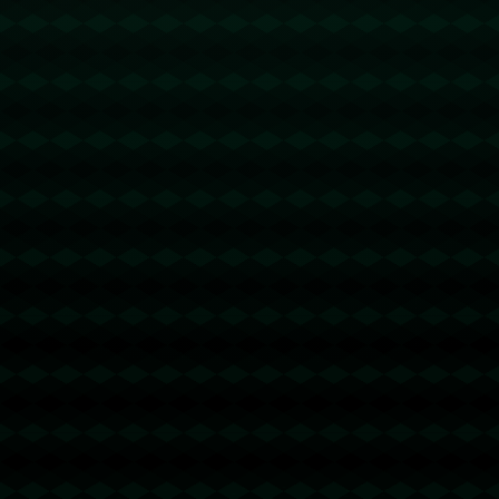
得了超出預期的成績。例如，他在意甲有著出色的執教經歷，帶領球
隊在有限資源下實現了季末排名的的提升。他的成功不僅源於其**精
妙的戰術設計**，更在於與球員之間的深厚互信。這樣的一位教練，
無疑具有以新思路重塑利物浦的潛力。
### 球迷的期待與德澤爾比的自我定位
儘管目前尚無明確跡象顯示他即將執掌利物浦的教鞭，但球迷們已經
對這位有望成為新一代巨頭教練的德澤爾比充滿了期待。在這次對話
中，他表達了對自身執教崗位的某種靈活性，這不僅讓人想象他可能
在不久的將來涉足英超，也暗示著他可能願意接受**突破自我**的挑
戰。
### 結論
對於“德澤爾比談執教利物浦：我對自己的未來保持開放態度”這一話
題，我們看到了足球世界中各方對一位優秀教練的渴望和共同的期
待。在這場充滿變數的運動長卷中，誰能寫下下一個偉大的篇章，將
隨著時間的推移逐漸明朗。而對於德澤爾比及利物浦來說，*這是一場
美麗的偶然與挑戰的開始*。