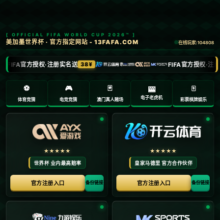
新闻中心
德澤爾比談執教利物浦：我對自己的未來保持開放
態度！.
类别：开云 发布时间：2026-05-17
**德澤爾比對話利物浦：一段與未來的葳蕤交會**