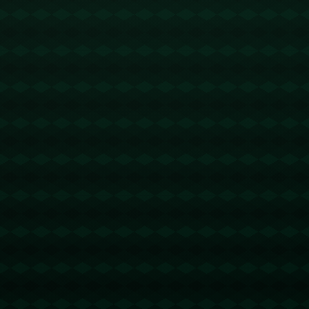
队往往是基于保护球员健康的考虑，谨慎对待复出时间。莫兰特这次
状态调整可能是因为他在恢复训练中的积极表现。虽然出场的几率无
法完全确定，但作为球队核心，莫兰特和教练组无疑会煞费苦心。