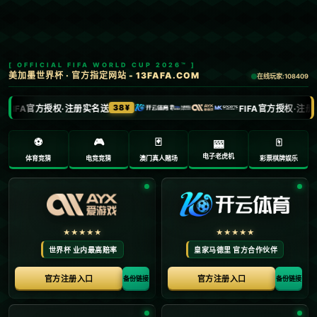
新闻中心
此前已缺席6场！明日灰熊主场迎战湖人 莫兰特状
态升级为出战成疑.
类别：开云 发布时间：2026-05-17
**在球迷的期待中，灰熊与湖人的比赛即将上演，而莫兰特的出场状