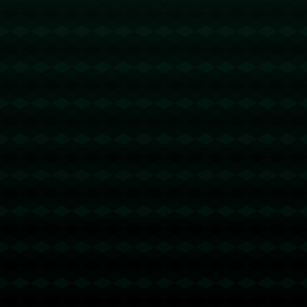
**灰熊的关键时刻**
即便莫兰特能成功复出，他的状态恢复如何仍是一个未知数。在这样
的关键时刻，灰熊的其他球员必须站出来分担压力。贝恩的外线投
射、亚当斯的内线强攻，以及整个团队的防守协作，都将是灰熊能否
笑到最后的关键。*这样的球队氛围也会为莫兰特的回归奠定基础，从
而在心理上给予他自信和支持。*