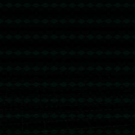
**案例分析：超级球星状态对球队的影响**
过去曾有类似情况，像勇士队的库里，在伤愈归来后的几个赛季中，
他在复出后的表现大大提升了球队的整体攻击力，使得勇士重回冠军
竞争者的行列。像莫兰特这样关键球员的状态调整，可能需要教练对
球队整体进行重新调配，以形成有效的化学反应。
这场灰熊与湖人的对决，是一场关于策略、状态和勇气的博弈。球
队、球迷和媒体都在等待最新消息，期待一场精彩的比赛。对于莫兰
特来说，这不仅是对他个人能力的考验，更是对他作为领袖，如何引
领球队走向胜利的重要时刻。
上一篇：韩乔生：曼联2年烧6亿实实在在打了水漂，百年基业一去不
复返.
下一篇：勵誌！抗癌鬥士斯托特擊敗病魔 家門前助新西蘭女足締造歷
史.