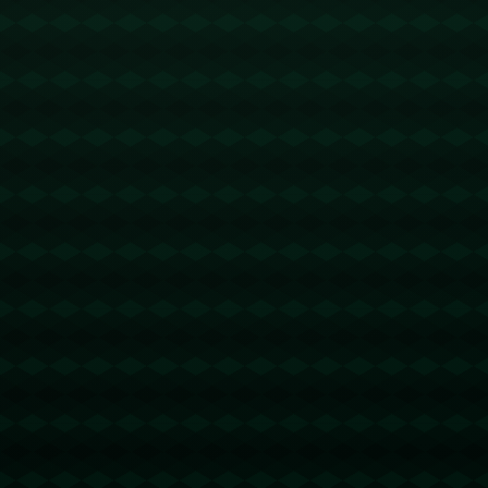
*、*身体条件不占优*。更让人沮丧的是，因为媒体、球探的关注都集
中在篮球大州或者热门高中，许多优秀的选手往往被埋没。
这部分人的困境在美国高中篮球史中并不少见。**以往NBA巨星吉米·
巴特勒（Jimmy Butler）**就是一个典型案例。高中时期，他极少获得
校队主力的位置，而他的家庭背景也决定了他不会受到太多外界关
注。然而，坚韧的心态让他抓住了有限的机会，这才能从零星资源中
崭露头角。
一位后来的NBA落选秀曾经坦言：“我高中时根本没有豪华的训练设施
或名教练辅导，我只能每天清晨五点出门训练，练完再去学校。”正是
这样的努力，让许多原本被忽视的篮球选手，凭借自己的*毅力与专注
*一步一步追赶上来。
## 落选，从希望到失望
进入NBA并不是一件容易的事情。每年都有成千上万的年轻球员参与
选秀，但只有不到1%的人成为幸运儿。而对于那些在选秀之夜没有听
到自己名字的球员来说，这是一种沉重的打击。
落选的标签如影随形，可正是这样的经历让一些球员更加坚定。*勇士