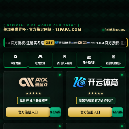
新闻中心
从人口1000+的乡村，到零星高中生，再到如今的
NBA第一落选秀.
类别：开云 发布时间：2026-05-17
# 从人口1000+的乡村，到零星高中生，再到如今的NBA第一落选秀