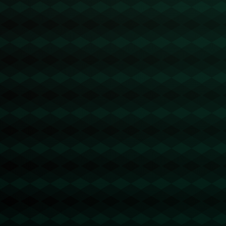
**现实的压力与期
现实的压力不仅
力。在重要比赛
机，这显示出了
**借鉴优秀案例