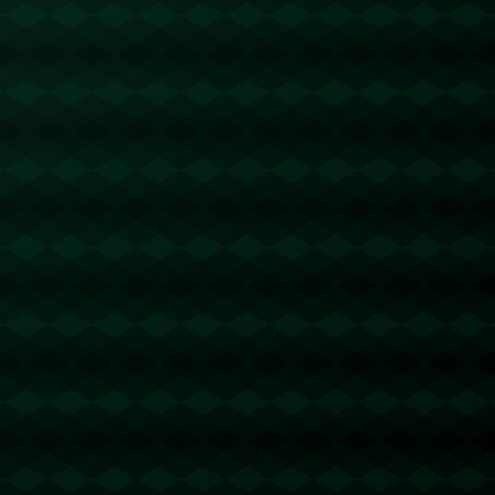
轻女足面临的不仅是技术的提升，还需承受巨大的心理压
员由于心态未能调整到最佳状态，在关键时刻常常错失良