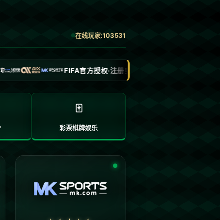
新闻动态
联系我们