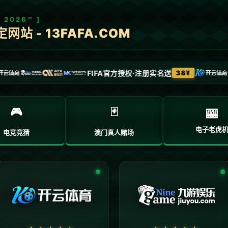
首页
企业简介
产品中心