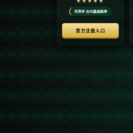
新闻中心
公司新闻
常见问题
**前言**
近日，U20女
让她们离世青赛
**技战术达到瓶颈
首先，我们需要
联系我们
理等问题。**
高压逼抢压制，
电话：0755-9959579
**青训体系面临挑
除了技战术上的
传真：0755-9959579
日韩等国在青少
邮箱：admin@chs-kaiyuntiyu.com
经验是提高整体
地址：河北省邯郸市复兴区铁路大
院街道