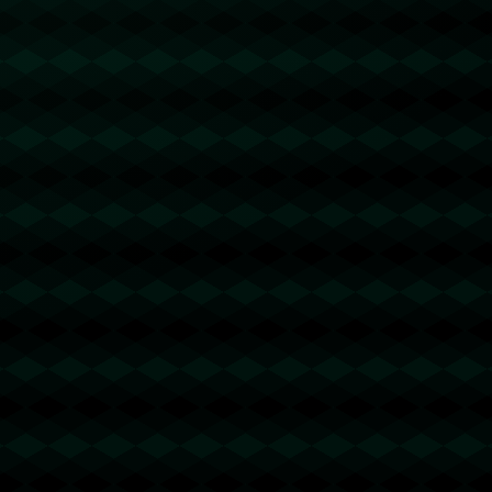
期通过与欧洲强队学习交流，不断优化自身的技战术水
际化水平之外，加强与国际足坛的交流与合作，也是U20