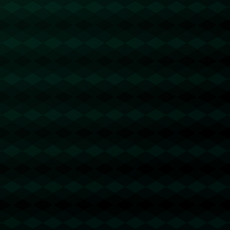
是在对抗日本与韩国球队时的应变策略更为成熟。而上海
性因素。此外，两队的青训体系也在比赛中展现出了一些
示，中超球队在亚冠客场比赛中常常因为对手节奏、环境
战为例，当时的球队不仅依靠外援发挥，还通过主场的强
挥主场优势，将是本赛季亚冠突围的一个关键。而“保底
悬念。