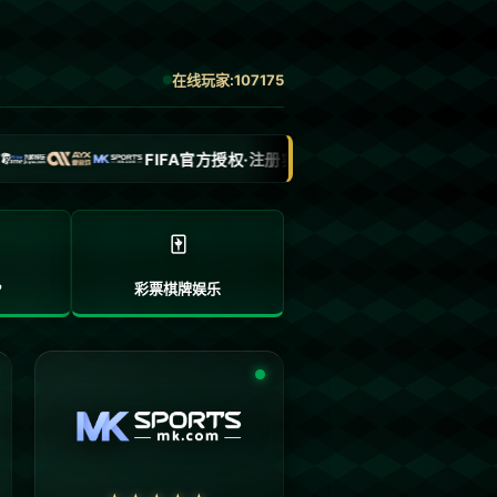
新闻动态
联系我们