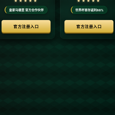
打亚冠中超保底出线一队 上海双雄
类别：开云 发布时间：2026-05-
超保底出线一队，上海双雄期待主场惊喜**
烈打响，中超球队的表现备受球迷期待。作为中国足球职业联赛的代表，
赛季中超参赛队伍中，“保底出线一队”的目标既是务实期望，也带着一份
上海海港**，更寄托着当地球迷的激情与梦想。随着赛事的推进，他们的主
队亚冠挑战与期待**
*是展示亚洲俱乐部足球实力的舞台，而对于中超球队来说，近年来的成绩
现距离顶级水平仍有进步空间。然而，在本赛季中，随着国内联赛竞争的
突破。
”的目标对中超参赛队伍来说意义匪浅。它不仅体现了中超球队对亚洲战
实现这一目标，各队在赛前备战中投入了大量精力，在战术安排、队员磨
雄的亚冠“主场惊喜”值得期待**
重要力量，上海双雄——上海申花与上海海港，无疑吸引了外界的广泛关
，特别是在本土核心球员与外援的配合方面不断优化。
来的优势**是上海双雄作为东道主的一大亮点。主场不仅意味着熟悉的环
印象深刻的比赛，例如去年某城市球队在主场艰难战胜对手的案例，就充