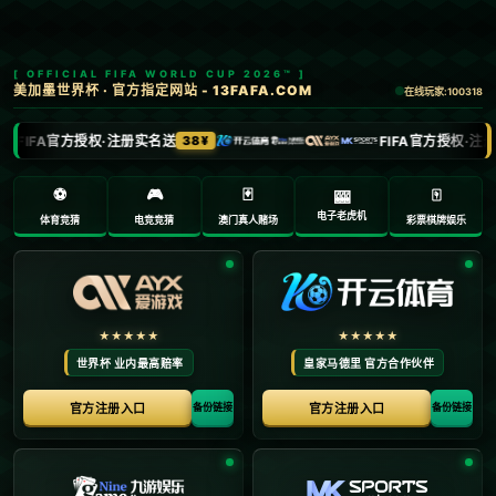
缓存已过期或唯一标识符不匹配，需要重新授权。
新闻中心
中华全国体育总会召开十届一次常委会会议.
类别：开云 发布时间：2026-05-17
**中华全国体育总会十届一次常委会会议：探讨中国体育的未来发展**