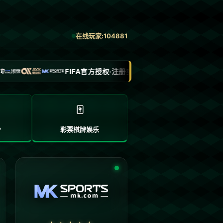
新闻动态
联系我们