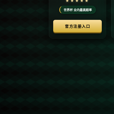
新闻中心
公司新闻
常见问题
**让学生动起来
在数字化时代的
的概念，即通过
**独特的校园设计
首先，这所学校
联系我们
乒乓球桌。从教
可以在课间快速
电话：0755-9959579
**鼓励运动的氛围
学校的政策同样
传真：0755-9959579
与二十分钟的乒
邮箱：admin@chs-kaiyuntiyu.com
球比赛，这不仅
**积极的教育成果
地址：河北省邯郸市复兴区铁路大
在这种环境下成
院街道
育活动的学生在
的学习与生活奠