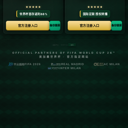
出篮球运动的无尽魅力。近期，**一场在迈阿密与亚特兰大老鹰之间
的较量**再度成为众人瞩目的焦点。这不仅是明星球员之间的比拼，
也是一场技术和战术的盛宴。让我们深入探讨这场比赛，揭示其中更
多精彩之处。
**比赛焦点：巴特勒的个人秀**
当谈到迈阿密热火队的核心球员时，吉米·巴特勒无疑是最先被提及
的。他的一举一动都直接影响着全队的表现。在本场比赛中，**巴特
勒砍下了25分和8个篮板**，再一次展现了他在关键时刻的领袖能力。
不过，尽管他在个人数据上相较于对手表现出色，但最终却没能带领
热火队实现逆转。
对于热火队而言，依赖柱石球员的单打独斗并不总能转化为胜势。*球
队整体配合和多点开花的进攻策略，是取得比赛胜利的关键*。反观老
鹰队，他们用实际表现证明了团队篮球的力量。
**老鹰团队的齐心协力**
亚特兰大老鹰队在这场比赛中则显得异常默契，无论是进攻端的流畅
传导，还是防守端的紧密协作，他们都是表现得无懈可击。**全队火
力全开**，让热火队的防线难以阻挡。这样的表现在整场比赛中每每
体现出团队篮球的优势，也强调了在高对抗比赛中，多人得分的战术
是多么重要的一点。
**科尔的五小阵容遇挑战**
史蒂夫·科尔对于小阵容独特的执教风格，一直以来在联盟中备受推
崇。然而在本场比赛中，**他的五小阵容再次遭遇了巨大的挑战**。虽
然以快速、灵活著称，但面对老鹰的此刻火力全开和团队配合，小阵
容的传统弱点暴露无遗。在内线防守和篮板保护上，明显逊色于对
手。