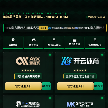
新闻中心
东风、长安同日发布公告 两大央企或将重组.
类别：开云 发布时间：2026-05-17
**东风、长安同日发布公告 两大央企或将重组**
在中国汽车行业，*央企重组*的每一次动态都牵动着市场神经。而近