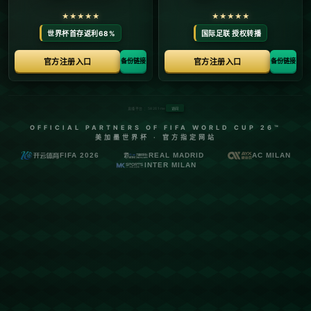
日，东风汽车与长安汽车同日发布的公告无疑成为了行业内外关注的
焦点。这是否预示着两大央企即将进行重组？**这个潜在的重组计划
可能会对市场、技术创新及消费者体验产生怎样的影响？**
首先，让我们了解一下**重组**本身的意义。中央企业的重组往往是为
了优化资源配置，提高核心竞争力。在竞争日益激烈的全球汽车市场
中，结合资源以促进*创新*、降低成本显得尤为重要。有业内人士指
出，东风和长安的合作对于其在新能源和智能汽车领域的拓展有着战
略意义。
**东风汽车**作为中国三大汽车集团之一，拥有丰富的产业链和研发能
力。其在新能源汽车领域的投入和成就早有目共睹。目前，东风已与
多家跨国企业在技术开发方面展开合作。《全球汽车市场动态》此前
的一份报告指出，东风在智能网联汽车的开发上具备领先的技术基
础。
另一方面，**长安汽车**是中国四大汽车集团之一，以其强大的市场销
售能力和品牌认知度著称。长安近年来在电动汽车的创新上也取得了
不小的成绩，尤其是在智能驾驶技术的应用方面表现突出。
**如果东风和长安进行重组，将呈现一加一大于二的效应。**不仅在传
统汽车领域的竞争力会得到加强，在新能源汽车和智能汽车的研发及
市场布局上也将更具优势。当前，全球汽车市场正处于转型期，环保
政策的压力让汽车制造商不得不加速向新能源转型。