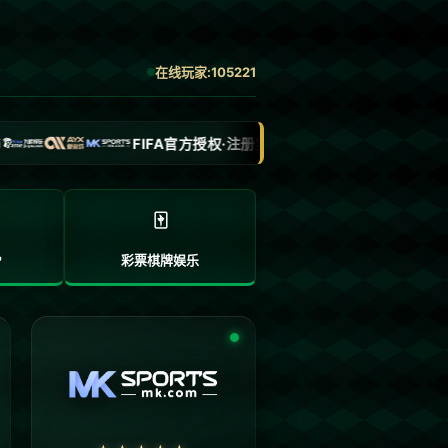
新闻动态
联系我们