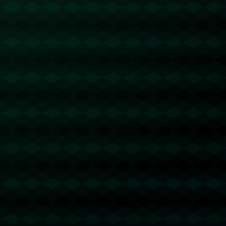
**也是他们的一大隐忧。本赛季，亚历山大场均可以贡献
保持杀伤力将影响比赛走势。与此同时，雷霆需要找到更多
球队的定海神针，班姆·阿德巴约在攻防两端也持续发力，再
队在主场的防守效率联赛排名前五，这意味着雷霆想要从
而雷霆核心亚历山大则需应对背靠背的身体负荷。
直接的胜负关键。
希罗，这些年轻球员的临场表现可能会成为意外的胜负手。