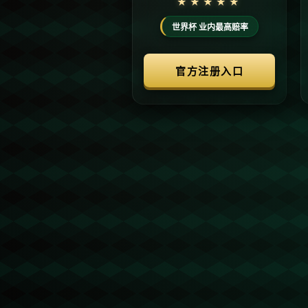
新闻中心
公司新闻
常见问题
**周五篮球大
篮球迷们周五又
拓者将带着**
比赛无疑将成为
### **利拉
联系我们
波特兰开拓者的
一，利拉德本赛
电话：0755-9959579
缺少利拉德这样
12.3%。在
传真：0755-9959579
相当艰巨。
邮箱：admin@chs-kaiyuntiyu.com
对于克利夫兰骑
出色，再加上贾
地址：河北省邯郸市复兴区铁路大
会，骑士很可能
院街道
### **背靠
与此同时，俄克