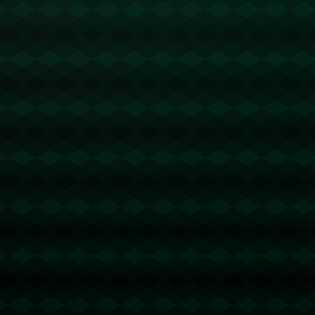
风格又让比赛更加困难。
年轻且充满潜力的球队，但过于依赖核心球员**谢伊·吉尔杰斯-亚历山大
队内当之无愧的头号得分手。然而，考虑到上一场的体能消耗，他能否继续
·吉迪和卢根茨·多尔特这样的角色球员需要挺身而出。
通过经历数场硬仗逐渐找回了状态，**吉米·巴特勒的全面表现**始终是
防守策略，热火显然已经为雷霆做好了准备。据此前比赛数据统计，热火
，必须打出高水准。
素决定比赛结果**
场比赛的核心变量都集中在以下几个方面：
球星缺席与状态**：利拉德的缺席让开拓者的赖以生存的战术体系被迫调整，
平衡性和决胜关键球**：骑士的内外线平衡和热火的防守执行力将是比赛中最
角色球员发挥**：无论是开拓者的西蒙斯和雷霆的多尔特，还是热火的泰勒·
”正式打响前，已经在数据和心理层面燃起了战火。**