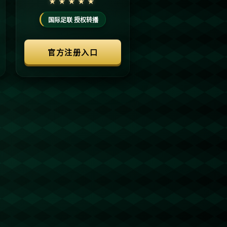
您当前位置：
首页
>
新闻中心
霆迎來背靠背挑戰熱火.
17
对决，两大关键点更是吸引了无数眼球。首先是波特兰开
需要在背靠背的情况下直面士气高涨的迈阿密热火。这两场
无疑在战前给球队蒙上了阴影。作为联盟最顶尖的控卫之
也是关键时刻的大心脏球员。
，当利拉德不在场时，开拓者的进攻效率下降了整整
*骑士内外线均衡且防守强悍的阵容**，开拓者的挑战无疑
*多诺万·米切尔**与达柳斯·加兰的“双后场组合”状态
进攻端也展现了巨大的爆发力。趁着利拉德缺席的大好机
一直被视为对球员体能与心理耐力的双重考验，而热火队的