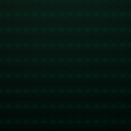
**勇敢与聪明的完美结合**
勇敢是指球员在面对强敌时能够毫无畏惧地迎战，而聪明则是指球员
能够在场上快速做出最优决策。现代足球比赛不再仅仅依靠体能和技
术，智慧的发挥显得尤为重要。在这种策略下，国足球员不仅要敢于
争夺球权，更要通过巧妙的传球和战略安排来控制比赛节奏。
在曾经的一场重要比赛中，国足在面对一支实力强劲的对手时表现出
了出色的勇敢和聪慧：通过灵活的战术调整和临场决策，他们最终成
功逆转比赛。这正是伊万所希望看到的——球员能够将勇敢与聪明结
合，以最佳的方式应对挑战。