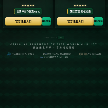
晋级男子100米蛙泳决赛，成为本次比赛的一大亮点。作为我国游泳
界的一颗新星，他在赛场上的出色表现让无数观众对即将到来的决赛
充满期待。
**覃海洋的崛起之路**
覃海洋，这位年轻的中国游泳运动员，凭借着不断的努力和顽强的意
志，一步步走到了国际大型赛事的舞台。他在**100米蛙泳项目**中的
出色表现，并非偶然。从他早期的训练到后来的多场比赛积累，他用
实力证明了自己的潜力。
在本次晋级赛中，覃海洋展现了惊人的速度与技术。在游过50米的中
途转身时，他凭借强劲的爆发力保持了领先位置。最后时刻，他的精
准耐力与节奏掌控力使得整个游程顺利完成。这不仅体现了他在**蛙
泳项目**上的实力，也展示了他在面对强敌时的冷静与从容。