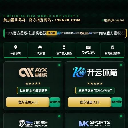
新闻中心
覃海洋晋级男子100米蛙泳决赛.
类别：开云 发布时间：2026-05-17
**前言**
在全球瞩目的游泳赛事中，中国游泳队的**覃海洋**以出色的表现成功