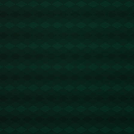
外界担忧快船是否会出现阵容冲突，但这场胜利表明快船已经初步完成了
整个团队，提升整体效能。