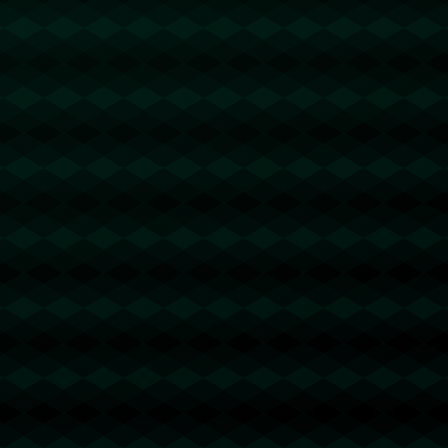
克斯体力。这种多样性的战术选择给予了快船更强的战略
会在季后赛阶段成为决定胜负的关键因素。
方面表现突出。防守端的加强是他们赢球的重要因素之
他的传球加速了快船的进攻节奏。
造阵容的长期信心也大幅提升。
力。由于主力球员出场时间较长，对体能消耗较大，而个
主力队员的疲劳将成为快船急需解决的问题。