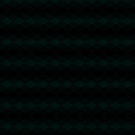
体能储备不足可能会影响到季后赛阶段的表现。
场轻松战胜尼克斯的比赛，这支球队不仅为自己赢得了信