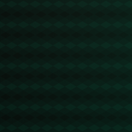
哈登的加入曾让
在关键时刻串联