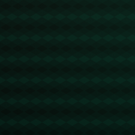
**2. 裁判对替