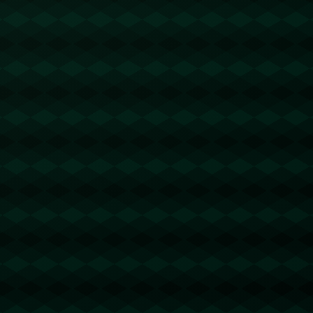
成员的他们仍被高标准要求。然而，外界却普遍认为在人群
判对替补席的严格管控，也成了场内规则漏洞的重要来