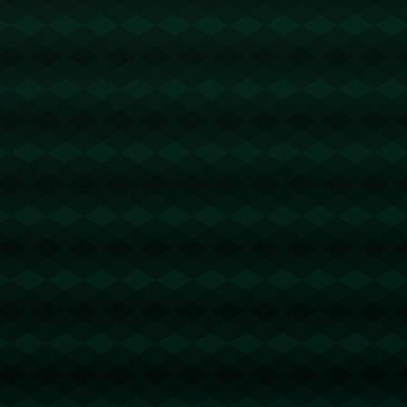
处于比赛场外边缘，但由于裁判对球员言行的“强制性规定”，属于球队
断单人行为十分复杂，容易导致误判或偏判。对此，有媒体人指出：“裁