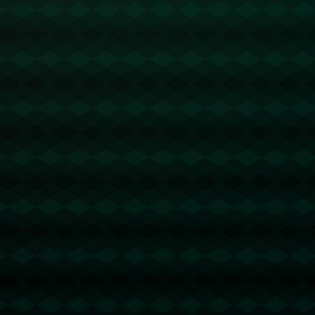
热火队**：热火是一支以团队篮球著称的球队，其“铁血文化”吸引了众多巨
火力，同时也加码冠军竞争力。
林篮网队**：杜兰特重返篮网？这一选择似乎格外耐人寻味。尽管他与球队
一支具备竞争力的队伍。
约见詹姆斯：两大天才的碰撞会有怎样的化学反应？**
的“秘密约见”透露出多重可能性。作为联盟两位超级巨星，杜兰特与詹
或许在探讨未来合作的可能性。湖人队作为詹姆斯的主队，显然希望通过
NBA历史上的顶级球星联合，往往具有深远影响。例如2010年，詹姆斯
与詹姆斯若能化敌为友，势必成为联盟新的超级组合，甚至可能打破传统