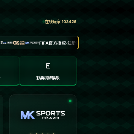
新闻动态
联系我们