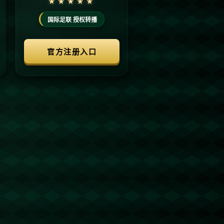
您当前位置：
首页
>
新闻中心
得联系，秘密约见詹姆斯.
17
**
，一则重磅消息炸开了整个联盟——“杜兰特撕毁与太阳
发广泛关注，也让球迷们对杜兰特未来的选择充满好奇。**
*
杜兰特提供了一份为期三年的1.2亿美元合同。然而令人
胆的决定？
不足，尤其在上赛季季后赛中暴露了明显问题：伤病频
境显然无法满足他的需求。一份丰厚的合同固然诱人，但
的果断决策，更是对球队未来潜力的审慎评估。
密热火队，以及布鲁克林篮网队。这三支球队无疑是杜兰
捧得FMVP奖杯。与库里、汤普森等人再次携手，重启“死
笔交易需要仔细算计。