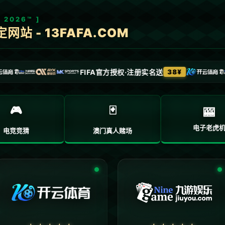
首页
企业简介
产品中心