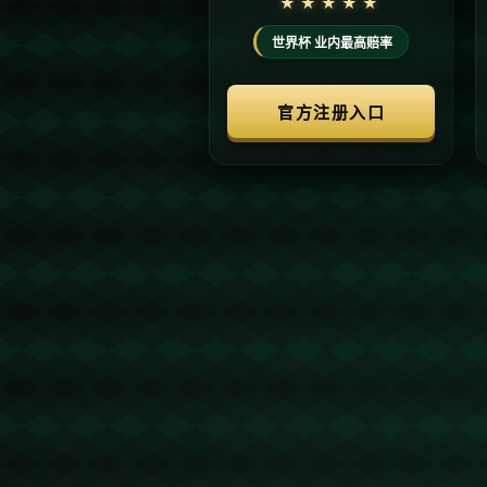
新闻中心
公司新闻
常见问题
**爆料：上海
近年来，足球转
自由身身份签约
### 姆比亚的
联系我们
电话：0755-9959579
传真：0755-9959579
邮箱：admin@chs-kaiyuntiyu.com
地址：河北省邯郸市复兴区铁路大
院街道