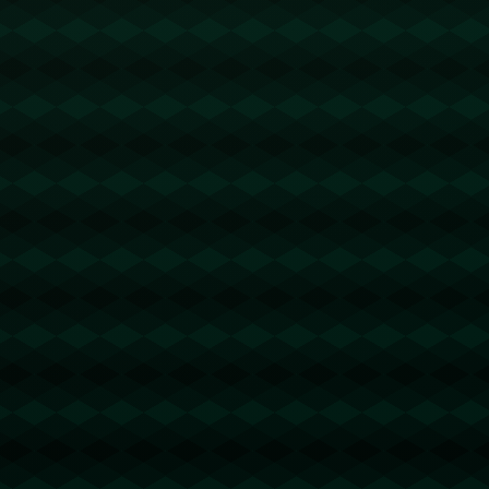
加盟——一场双赢的交易