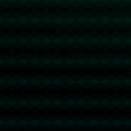
姆比亚以**自
遍，因其能同时
将为球队注入一