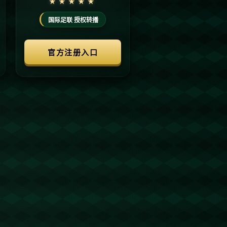
您当前位置：
首页
>
新闻中心
甲保級隊.
17
向。近日，有消息传出，上海申花后卫**姆比亚**已以
场，为保级队伍带来新的希望。