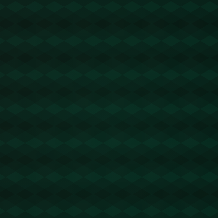
涯始于法国，在那里他逐渐成长为一名稳健的后卫。他拥有丰富的顶级联
甲，**姆比亚**的名字再次成为诸多媒体的讨论话题。他在之前效力西
无疑是一个理想的补充。
比亚的意义
之前，**姆比亚**已经是足球界的知名人物。作为非洲足球的代表之一
取得多项荣誉。他在申花的表现不仅提升了球队的整体实力，也吸引了更