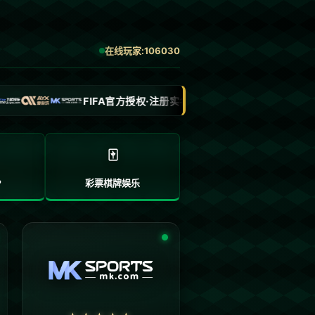
新闻动态
联系我们