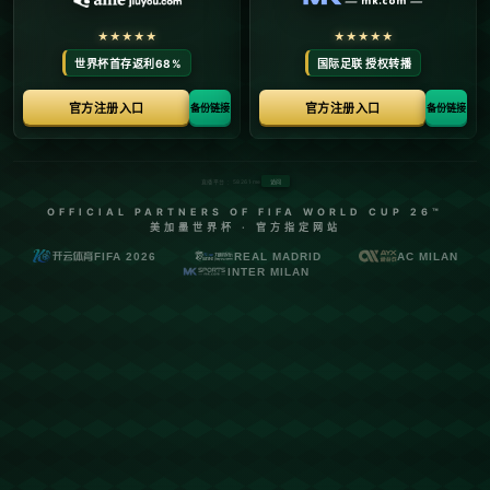
伯恩茅斯足球俱乐部，一个令无数足球迷为之振奋的名字，其独特的
竞争魅力和精彩的比赛风格使其在英格兰足球联赛中占据一席之地。
本文将深入探讨这支备受瞩目的球队，包括其历史、发展和在现代足
球中的地位。
**历史背景**
伯恩茅斯足球俱乐部，正式名为“伯恩茅斯竞技足球俱乐部”（AFC
Bournemouth），成立于1899年，起初名为Boscombe FC。经过百
余年的发展，这支球队逐步从南部足球联盟崛起，到2003年正式升入
英格兰足球联赛的顶级竞争行列。其背后的故事充满了激情与毅力，
是一段充满意外和胜利的历程。