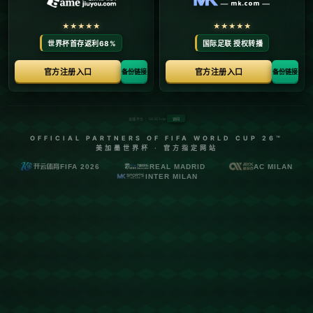
在現代足球中，巴黎聖日耳曼（巴黎SG）早已成為歐洲最受矚目的俱
樂部之一。作為球隊的核心人物之一，馬爾基尼奧斯這位來自巴西的
堅韌後衛，不僅表現出色，也充滿了對勝利的渴望。他不僅僅是一位
防守專家，更是巴黎SG在歐冠賽場上實現奪冠夢想的關鍵人物。他以
實力和決心提醒著我們，*巴黎的命運*究竟掌握在何人手中。
**夢想的背後：馬爾基尼奧斯的歐冠追求**
歐冠作為歐洲俱樂部最高榮譽，每年吸引無數球迷和媒體的關注。對
於馬爾基尼奧斯來說，這項賽事不僅是證明自己實力的舞台，更是一
個完成個人榮譽的理想平台。**提到他的夢想**，馬爾基尼奧斯坦言：