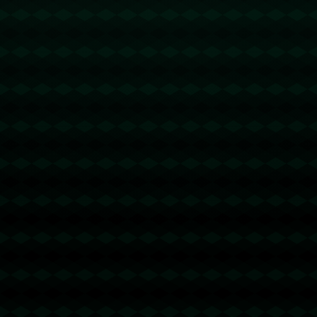
**巴黎的未來：所有可能皆在一念之間**
對於巴黎SG而言，馬爾基尼奧斯不僅是一名球員，更是精神領袖。他
的毅力和對勝利的渴望引導著整支球隊向前邁進。*馬爾基尼奧斯指出
*：「只有我們自己能決定巴黎的未來，奪冠不僅是夢想，它是通過不
懈努力可以實現的目標。」