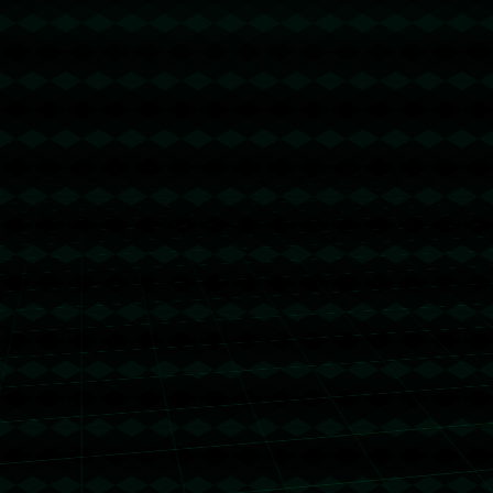
来的留洋战略。
值得注意的是，**青训体系的完善**同样重要。虽然送出球员留洋能够
提升个人能力，但要想整体提高中国足球水平，还需要一个健康的青
训体系作为支撑。只有从根源上提高青少年球员的综合素质，才能为
未来的留洋计划提供源源不断的人才。
综上所述，中国足协**送国足球员出国踢球**，不仅仅是对部分球员的
重点培养，也标志着中国足球整体水平的提升。通过学习国际先进经
验，优化青训和选拔机制，中国足球的未来或许能迎来更光明的发
展。这个决定不仅影响到球员个人的职业生涯，更可能改变整个中国
足球的面貌。
上一篇：西甲第33輪西班牙人0-1巴列卡諾 德托馬斯錯失單刀瓜迪奧
拉破門.
下一篇：鲁尼预测英格兰欧洲杯小组赛和淘汰赛首发：凯恩、贝林领
衔.
Copyright 2024
kaiyun-开云（中国）官方网站_KAIYUN SPORTS
All Rights by
开云