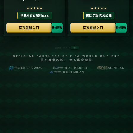
家开始重视球员的国际化培养。**中国足协此举，意味着中国足球的
国际化迈出了重要一步**。在全球化的今天，足球留洋已经成为提升
球员实力和丰富比赛经验的有效途径。
近年来，**中国足协**一直在积极寻找方法来提升国家队的水平。其核
心策略之一就是培养具有国际竞争力的球员。通过**“走出去，请进来”
**的方针，中国足球希望能够学习先进的足球理念和训练方法。而这
一次**送球员出国**，标志着中国足协在球员培养上的战略转型。
相对于在国内联赛闭门造车，**留洋**能够让球员接受来自世界顶级联
赛的洗礼。**欧洲五大联赛**中的激烈竞争和高水平比赛，能够锻炼球
员的心理素质，并提高其技战术水平。例如，**武磊**前往西班牙人俱
乐部踢球后，其速度与决策力明显提升，不仅增强了自身能力，也为
国家队带来了宝贵的经验。