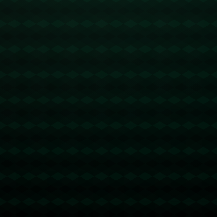
然而，***送球员去留洋并不意味着一帆风顺***。多数中国球员在出国
后面临着语言障碍、文化差异和竞技压力等多方面挑战。同时，适应
欧洲激烈的竞争环境也是一大考验。因此，中国足协需要在球员留洋
前，提供充分的语言、文化培训以及心理辅导，确保球员能够迅速融
入新的环境。
此外，**选择合适的留洋联赛和俱乐部**也是成功的关键。在这些方
面，中国足协可以借鉴日本和韩国的成功经验。日本足协通过与欧洲
俱乐部的合作，为球员创造良好的发展空间，**培养出了一批像香川
真司这样的国际级球员**。而韩国球员的崛起，也得益于他们长期以