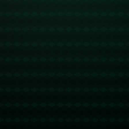
练团队在阅读比赛和应对突发情况方面的卓越能力。
**崔康熙的挑战：心惊但不失风度**
作为对手的一方，崔康熙无疑是泰山队"让三追四"的亲历者。带领自
己的团队，他曾面对无数强敌，但本场比赛泰山队灵活有效的战术改
变让他不得不重新审视和调整自己的战略规划。**这位知名教练深知
球队磨合与战术执行的重要性**，在赛后的发布会上，他也坦言这是
一个需要深刻反思的比赛，并对泰山队的精彩表现表示了祝贺。
**9天3赛与轮换制的利弊分析**
在国际足球赛场上，密集的赛程安排并不少见。泰山队在**9天内迎来
3场比赛**，这样的高强度无疑考验着球队的体能和阵容深度。对此，
球队采取了合理的轮换制度，以保持球员的体能与稳定的比赛状态。
然而，频繁的人员变动也带来了一定的问题，例如球员之间的默契不
够和战术执行的偏差。
许多教练都在探索最佳的轮换策略，以在保持球员体能的同时不影响
整体表现。**从实际效果来看，泰山队成功地通过轮换保持了球队的
拼搏精神**，但这也对他们的战略部署提出了更高的要求，例如如何
在核心球员轮换时保持中场的控球能力。
**案例分析：从其他联赛汲取经验**
为了更好地理解轮换制度对球队表现的影响，我们可以看看其他联赛
的成功案例。例如，英超的曼城队就凭借其丰富的板凳深度和智能的
轮换策略，屡屡扭转不利局面。他们在保持主导战术风格不变的情况
下，通过调整人员来应对密集赛程。这种模式为泰山队以及其他正面
临类似挑战的球队提供了借鉴。
综上所述，泰山队在面对密集赛程与强大对手时，通过**战术调整、
人员轮换**等策略，在不利时刻实现逆转，值得细细研究和深思。这