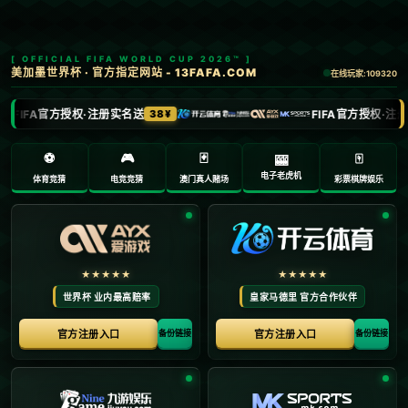
新闻中心
泰山南征让三追四崔康熙心惊 9天3赛轮换制成疑
问.
类别：开云 发布时间：2026-05-17
近年来，中国足球超级联赛吸引了越来越多的关注，各队之间的战术