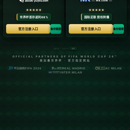
在最近的一场比赛中，湖人队虽然迎来了詹姆斯和八村塁的**伤愈复
出**，但他们依然未能抵挡住对手的强势进攻，惨遭败绩。这场比赛
不仅对球队士气是一个考验，更是对他们技术和战术上的警示。在季
后赛渐行渐近的时刻，湖人在未来的12场比赛中仍需努力调整，以确
保在季后赛中拥有一席之地。
**背景分析：湖人的困境与机会**
湖人队本赛季饱受伤病困扰，核心球员的缺阵对球队整体表现产生了
重大影响。詹姆斯作为球队领袖，他的**伤愈复出**本应为球队注入新
的活力。然而，球队在调配阵容和恢复竞技状态上显然还需要时间。
在输掉本场比赛之后，压力无疑增大，但仍有12场比赛为季后赛做准
备。在这段时间内，球队需要找到权衡短期表现与长远目标之间的最
佳方案。
**詹姆斯的目标：恢复状态与战略调整**