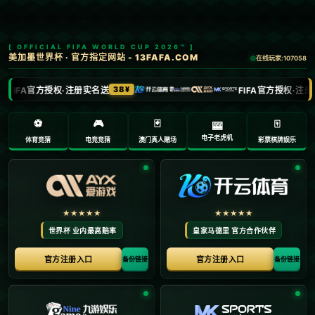
新闻中心
狄龙驱逐+KD伤退！火箭39分轻取太阳，评分：阿
门10分，格林8分！.
类别：开云 发布时间：2026-05-17
**狄龙驱逐+KD伤退！火箭39分轻取太阳，评分：阿门10分，格林8