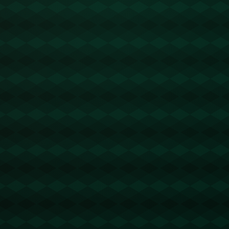
人的速度和技巧，为AC米兰再次攻入一球。**特奥的进攻性风格**和强
尼斯意图通过换人和战术调整来扳回比分，但AC米兰严密的防守体系让
一次精准的远射，再次帮助米兰扩大比分，彻底锁定胜局。这一进球不仅