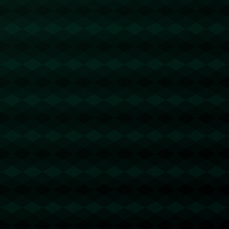
的年轻活力完美结合，形成了米兰在意甲赛场上不可忽视的