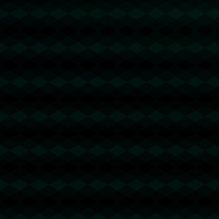
威胁。通过分析
值得一提的是，
中更好地瓦解对
**总结来看*
米兰可能成为本
瞬间。