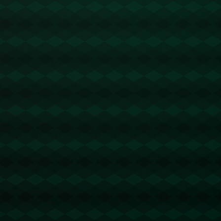
赛案例：在与强大的对手交锋中，比赛进入下半场70分钟，比分仍然保持在
杜兰在对方禁区内接到队友的传球，敏捷起脚，一记精准的低射成功破门，
也展示了替补球员在比赛中的关键作用。
现出的竞技能力，背后是他**刻苦的训练和不懈的追求**。作为职业球
对战术的理解和执行能力也有显著提高。无论在心理上还是身体上，他都
球的人来说，杜兰的故事都是一个激励的例子——在足球场上，每一个机会
的杀手可以从替补中崛起，因为他们总是在等待最佳的时机来袭**。在
寻求致命一击的机会。